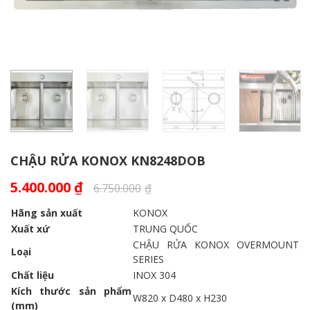
CHẬU RỬA KONOX KN8248DOB
5.400.000
₫
6.750.000
₫
Hãng sản xuất
KONOX
Xuất xứ
TRUNG QUỐC
CHẬU RỬA KONOX OVERMOUNT
Loại
SERIES
Chất liệu
INOX 304
Kích thước sản phẩm
W820 x D480 x H230
(mm)