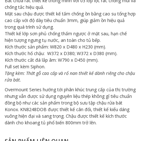
Bát chứa rác thiết kế thông minh với 03 lớp lọc rác chống mùi và
chống tắc hiệu quả.
Mặt sau chậu được thiết kế tấm chống ồn bằng cao su tổng hợp
cao cấp với độ dày tiêu chuẩn 3mm, giúp giảm ồn hiệu quả
trong quá trình sử dụng.
Thiết kế lớp sơn phủ chống thấm ngược ở mặt sau, hạn chế
hiện tượng ngưng tụ nước, an toàn cho tủ bếp.
Kích thước sản phẩm: W820 x D480 x H230 (mm).
Kích thước hố chậu: W372 x D380; W372 x D380 (mm).
Kích thước cắt đá lắp âm: W790 x D450 (mm).
Full set kèm Siphon.
Tặng kèm: Thớt gỗ cao cấp và rổ nan thiết kế dành riêng cho chậu
rửa bát.
Overmount Series hướng tới phân khúc trung cấp của thị trường
nhưng vẫn được sử dụng nguyên liệu thép không gỉ tiêu chuẩn
đồng bộ như các sản phẩm trong bộ sưu tập chậu rửa bát
Konox. KN8248DOB được thiết kế cân đối, thiết kế kiểu dáng
vuông hiện đại và sang trọng. Chậu được thiết kế kích thước
dành cho khoang tủ phổ biến 800mm trở lên.