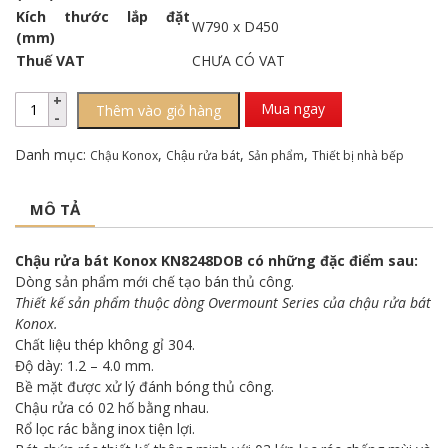
Kích thước lắp đặt
W790 x D450
(mm)
Thuế VAT
CHƯA CÓ VAT
Mua ngay
Thêm vào giỏ hàng
Danh mục:
,
,
,
Chậu Konox
Chậu rửa bát
Sản phẩm
Thiết bị nhà bếp
MÔ TẢ
Chậu rửa bát Konox KN8248DOB có những đặc điểm sau:
Dòng sản phẩm mới chế tạo bán thủ công.
Thiết kế sản phẩm thuộc dòng Overmount Series của chậu rửa bát
Konox.
Chất liệu thép không gỉ 304.
Độ dày: 1.2 – 4.0 mm.
Bề mặt được xử lý đánh bóng thủ công.
Chậu rửa có 02 hố bằng nhau.
Rổ lọc rác bằng inox tiện lợi.