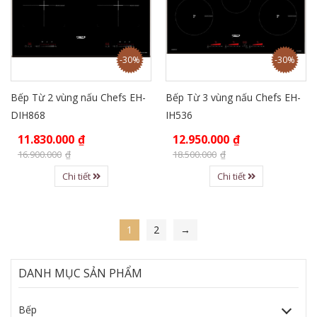
-30%
-30%
Bếp Từ 2 vùng nấu Chefs EH-
Bếp Từ 3 vùng nấu Chefs EH-
DIH868
IH536
11.830.000
₫
12.950.000
₫
16.900.000
₫
18.500.000
₫
Chi tiết
Chi tiết
1
2
→
DANH MỤC SẢN PHẨM
Bếp