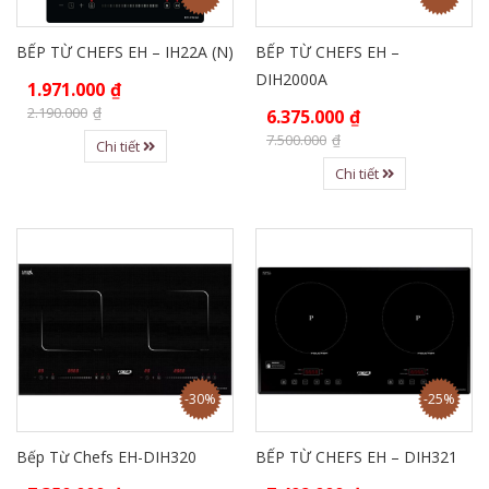
BẾP TỪ CHEFS EH – IH22A (N)
BẾP TỪ CHEFS EH –
DIH2000A
1.971.000
₫
2.190.000
₫
6.375.000
₫
7.500.000
₫
Chi tiết
Chi tiết
-30%
-25%
Bếp Từ Chefs EH-DIH320
BẾP TỪ CHEFS EH – DIH321