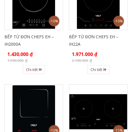
-10%
-10%
BẾP TỪ ĐƠN CHEFS EH –
BẾP TỪ ĐƠN CHEFS EH –
IH2000A
IH22A
1.430.000
₫
1.971.000
₫
1.590.000
₫
2.190.000
₫
Chi tiết
Chi tiết
-10%
-15%