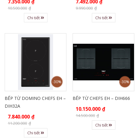
7.350.000
₫
7.492.000
₫
10.500.000
₫
9.990.000
₫
Chi tiết
Chi tiết
-30%
-30%
BẾP TỪ DOMINO CHEFS EH –
BẾP TỪ CHEFS EH – DIH666
DIH32A
10.150.000
₫
14.500.000
₫
7.840.000
₫
11.200.000
₫
Chi tiết
Chi tiết