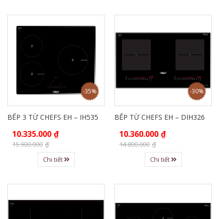
-35%
-30%
BẾP 3 TỪ CHEFS EH – IH535
BẾP TỪ CHEFS EH – DIH326
10.335.000
₫
10.360.000
₫
15.900.000
₫
14.800.000
₫
Chi tiết
Chi tiết