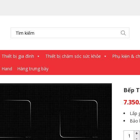
Thiết bị gia đình
Thiết bị chăm sóc sức khỏe
Phụ kiện & châ
d Hand
Hàng trưng bày
Bếp T
7.350
Lắp g
Bảo 