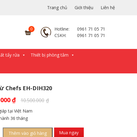
Trang chủ
Giới thiệu
Liên hệ
Hotline:
0961 71 05 71
CSKH:
0961 71 05 71
́t tẩy rửa
Thiết bị phòng tắm
ừ Chefs EH-DIH320
.000
₫
10.500.000
₫
iáp tại Việt Nam
hành 36 tháng
Mua ngay
Thêm vào giỏ hàng