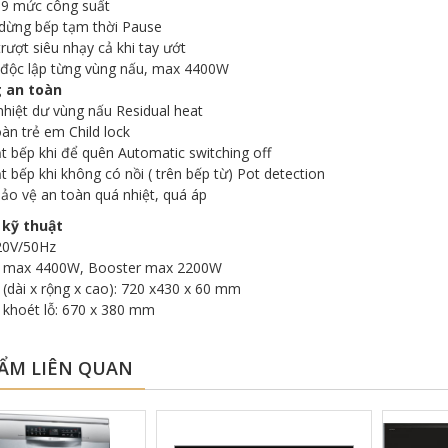
 9 mức công suất
 dừng bếp tạm thời Pause
rượt siêu nhạy cả khi tay ướt
 độc lập từng vùng nấu, max 4400W
 an toàn
hiệt dư vùng nấu Residual heat
àn trẻ em Child lock
t bếp khi để quên Automatic switching off
t bếp khi không có nồi ( trên bếp từ) Pot detection
ảo vệ an toàn quá nhiệt, quá áp
 kỹ thuật
20V/50Hz
: max 4400W, Booster max 2200W
 (dài x rộng x cao): 720 x430 x 60 mm
 khoét lỗ: 670 x 380 mm
ẨM LIÊN QUAN