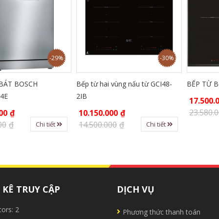
-29%
-30%
BÁT BOSCH
Bếp từ hai vùng nấu từ GCI48-
BẾP TỪ 
4E
2IB
17.500.
23.580.
00
₫
10.150.000
₫
00
₫
14.500.000
₫
Chi tiết
Chi tiết
KÊ TRUY CẬP
DỊCH VỤ
tors:
2
Phương thức thanh toán