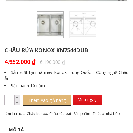
CHẬU RỬA KONOX KN7544DUB
4.952.000
₫
6.190.000
₫
Sản xuất tại nhà máy Konox Trung Quốc – Công nghệ Châu
Âu
Bảo hành 10 năm
Mua ngay
Thêm vào giỏ hàng
Danh mục:
,
,
,
Chậu Konox
Chậu rửa bát
Sản phẩm
Thiết bị nhà bếp
MÔ TẢ