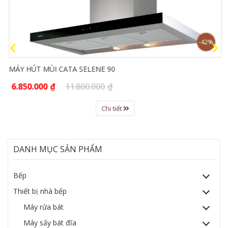
-42%
MÁY HÚT MÙI CATA SELENE 90
6.850.000
₫
11.800.000
₫
Chi tiết
DANH MỤC SẢN PHẨM
Bếp
Thiết bị nhà bếp
Máy rửa bát
Máy sấy bát đĩa