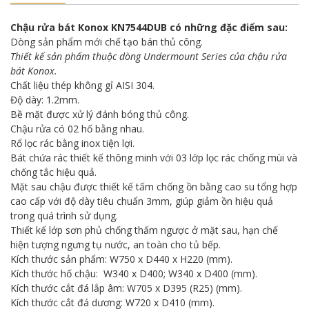
Chậu rửa bát Konox KN7544DUB có những đặc điểm sau:
Dòng sản phẩm mới chế tạo bán thủ công.
Thiết kế sản phẩm thuộc dòng Undermount Series của chậu rửa
bát Konox.
Chất liệu thép không gỉ AISI 304.
Độ dày: 1.2mm.
Bề mặt được xử lý đánh bóng thủ công.
Chậu rửa có 02 hố bằng nhau.
Rổ lọc rác bằng inox tiện lợi.
Bát chứa rác thiết kế thông minh với 03 lớp lọc rác chống mùi và
chống tắc hiệu quả.
Mặt sau chậu được thiết kế tấm chống ồn bằng cao su tổng hợp
cao cấp với độ dày tiêu chuẩn 3mm, giúp giảm ồn hiệu quả
trong quá trình sử dụng.
Thiết kế lớp sơn phủ chống thấm ngược ở mặt sau, hạn chế
hiện tượng ngưng tụ nước, an toàn cho tủ bếp.
Kích thước sản phẩm: W750 x D440 x H220 (mm).
Kích thước hố chậu: W340 x D400; W340 x D400 (mm).
Kích thước cắt đá lắp âm: W705 x D395 (R25) (mm).
Kích thước cắt đá dương: W720 x D410 (mm).