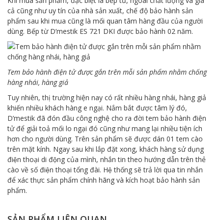
Khi mua sản phẩm, đặc biệt là bếp từ, ngoài chất lượng và giá
cả cũng như uy tín của nhà sản xuất, chế độ bảo hành sản
phẩm sau khi mua cũng là mối quan tâm hàng đầu của người
dùng. Bếp từ D’mestik ES 721 DKI được bảo hành 02 năm.
Tem bảo hành điện tử được gắn trên mỗi sản phẩm nhằm chống
hàng nhái, hàng giả
Tuy nhiên, thị trường hiện nay có rất nhiều hàng nhái, hàng giả
khiến nhiều khách hàng e ngại. Nắm bắt được tâm lý đó,
D’mestik đã đón đầu công nghệ cho ra đời tem bảo hành điện
tử để giải toả mối lo ngại đó cũng như mang lại nhiều tiện ích
hơn cho người dùng. Trên sản phẩm sẽ được dán 01 tem cào
trên mặt kính. Ngay sau khi lắp đặt xong, khách hàng sử dụng
điện thoại di động của mình, nhắn tin theo hướng dẫn trên thẻ
cào về số điện thoại tổng đài. Hệ thống sẽ trả lời qua tin nhắn
để xác thực sản phẩm chính hãng và kích hoạt bảo hành sản
phẩm.
SẢN PHẨM LIÊN QUAN