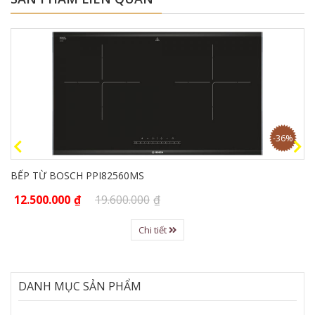
-36%
BẾP TỪ BOSCH PPI82560MS
12.500.000
₫
19.600.000
₫
Chi tiết
DANH MỤC SẢN PHẨM