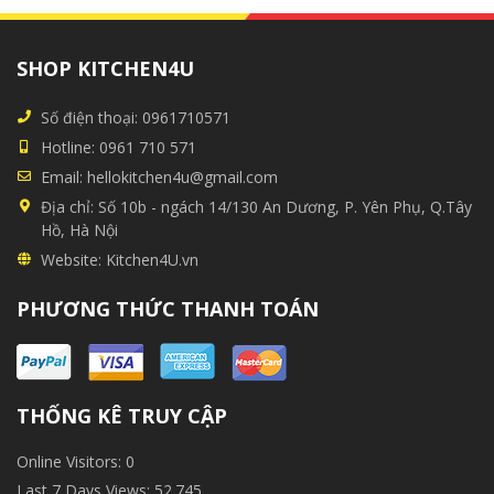
SHOP KITCHEN4U
Số điện thoại:
0961710571
Hotline:
0961 710 571
Email:
hellokitchen4u@gmail.com
Địa chỉ:
Số 10b - ngách 14/130 An Dương, P. Yên Phụ, Q.Tây
Hồ, Hà Nội
Website:
Kitchen4U.vn
PHƯƠNG THỨC THANH TOÁN
THỐNG KÊ TRUY CẬP
Online Visitors:
0
Last 7 Days Views:
52.745