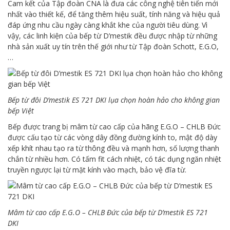
Cam kết của Tập đoàn CNA là đưa các công nghệ tiên tiến mới
nhất vào thiết kế, để tăng thêm hiệu suất, tính năng và hiệu quả
đáp ứng nhu cầu ngày càng khắt khe của người tiêu dùng. Vì
vậy, các linh kiện của bếp từ D’mestik đều được nhập từ những
nhà sản xuất uy tín trên thế giới như từ Tập đoàn Schott, E.G.O,
…
Bếp từ đôi D’mestik ES 721 DKI lụa chọn hoàn hảo cho không gian
bếp Việt
Bếp được trang bị mâm từ cao cấp của hãng E.G.O – CHLB Đức
được cấu tạo từ các vòng dây đồng đường kính to, mật độ dày
xếp khít nhau tạo ra từ thông đều và mạnh hơn, số lượng thanh
chắn từ nhiều hơn. Có tấm fit cách nhiệt, có tác dụng ngăn nhiệt
truyền ngược lại từ mặt kính vào mạch, bảo vệ đĩa từ.
Mâm từ cao cấp E.G.O – CHLB Đức của bếp từ D’mestik ES 721
DKI