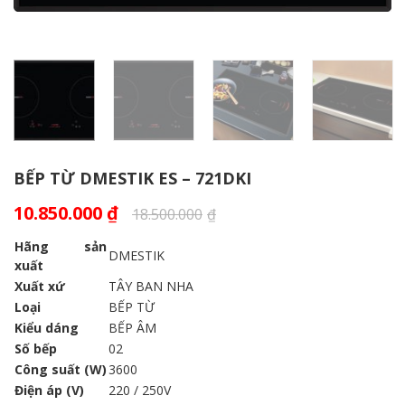
BẾP TỪ DMESTIK ES – 721DKI
10.850.000
₫
18.500.000
₫
Hãng sản
DMESTIK
xuất
Xuất xứ
TÂY BAN NHA
Loại
BẾP TỪ
Kiểu dáng
BẾP ÂM
Số bếp
02
Công suất (W)
3600
Điện áp (V)
220 / 250V