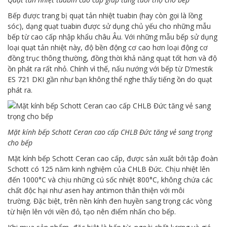
Bếp được trang bị quạt tản nhiệt tuabin (hay còn gọi là lồng
sóc), dạng quạt tuabin được sử dụng chủ yếu cho những mẫu
bếp từ cao cấp nhập khẩu châu Âu. Với những mẫu bếp sử dụng
loại quạt tản nhiệt này, độ bền động cơ cao hơn loại động cơ
đồng trục thông thường, đồng thời khả năng quạt tốt hơn và độ
ồn phát ra rất nhỏ. Chính vì thế, nấu nướng với bếp từ D’mestik
ES 721 DKI gần như bạn không thể nghe thấy tiếng ồn do quạt
phát ra.
Mặt kính bếp Schott Ceran cao cấp CHLB Đức tăng vẻ sang trọng
cho bếp
Mặt kính bếp Schott Ceran cao cấp, được sản xuất bởi tập đoàn
Schott có 125 năm kinh nghiệm của CHLB Đức. Chịu nhiệt lên
đến 1000°C và chịu những cú sốc nhiệt 800°C, không chứa các
chất độc hại như asen hay antimon thân thiện với môi
trường. Đặc biệt, trên nền kính đen huyền sang trọng các vòng
từ hiện lên với viền đỏ, tạo nên điểm nhấn cho bếp.