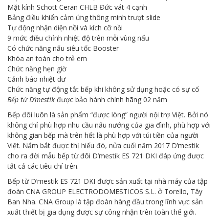
Mặt kính Schott Ceran CHLB Đức vát 4 cạnh
Bảng điều khiển cảm ứng thông minh trượt slide
Tự động nhận diện nồi và kích cỡ nồi
9 mức điều chỉnh nhiệt độ trên mỗi vùng nấu
Có chức năng nấu siêu tốc Booster
Khóa an toàn cho trẻ em
Chức năng hẹn giờ
Cảnh báo nhiệt dư
Chức năng tự động tắt bếp khi không sử dụng hoặc có sự cố
Bếp từ D’mestik
được bảo hành chính hãng 02 năm
Bếp đôi luôn là sản phẩm “được lòng” người nội trợ Việt. Bởi nó
không chỉ phù hợp nhu cầu nấu nướng của gia đình, phù hợp với
không gian bếp mà trên hết là phù hợp với túi tiền của người
Việt. Nắm bắt được thị hiếu đó, nửa cuối năm 2017 D’mestik
cho ra đời mẫu bếp từ đôi D’mestik ES 721 DKI đáp ứng được
tất cả các tiêu chí trên.
Bếp từ D’mestik ES 721 DKI được sản xuất tại nhà máy của tập
đoàn CNA GROUP ELECTRODOMESTICOS S.L. ở Torello, Tây
Ban Nha. CNA Group là tập đoàn hàng đầu trong lĩnh vực sản
xuất thiết bị gia dụng được sự công nhận trên toàn thế giới.