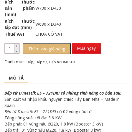
Kích thước
sản phẩm
W730 x D430
(mm)
Kích thước
W680 x D340
lắp đặt (mm)
Thuế VAT
CHƯA CÓ VAT
Mua ngay
Thêm vào giỏ hàng
Danh mục:
,
,
Bếp
Bếp từ
Bếp từ DMESTIK
MÔ TẢ
Bếp từ D’mestik ES – 721DKI có những tính năng cơ bản sau:
Sản xuất và nhập khẩu nguyên chiếc Tây Ban Nha – Made in
Spain
Bếp từ D’mestik ES – 721DKI
có 02 vùng nấu từ
Tổng công suất tối đa: 3.6 KW
Bếp phải: 01 vùng nấu Ø220, 1.8 kW (Booster 3 kW)
Bếp trái: 01 vùng nấu Ø220, 1.8 kW (Booster 3 kW)