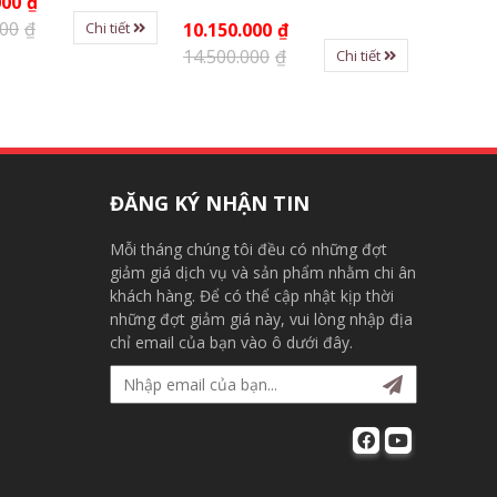
000
₫
10.850.
000
₫
18.500.
Chi tiết
10.150.000
₫
14.500.000
₫
Chi tiết
ĐĂNG KÝ NHẬN TIN
Mỗi tháng chúng tôi đều có những đợt
giảm giá dịch vụ và sản phẩm nhằm chi ân
khách hàng. Để có thể cập nhật kịp thời
những đợt giảm giá này, vui lòng nhập địa
chỉ email của bạn vào ô dưới đây.