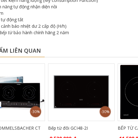
tiết kiệm năng lượng (My consumption Function)
h năng tự động nhận diện nồi
em
tự động tắt
cảnh báo nhiệt dư 2 cấp độ (H/h)
bếp từ
bảo hành chính hãng 2 năm
ẨM LIÊN QUAN
-30%
-30%
ROMMELSBACHER CT
Bếp từ đôi GCI48-2I
BẾP TỪ C