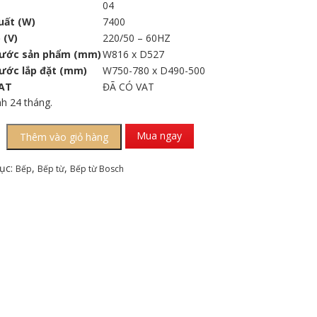
04
uất (W)
7400
 (V)
220/50 – 60HZ
hước sản phẩm (mm)
W816 x D527
hước lắp đặt (mm)
W750-780 x D490-500
AT
ĐÃ CÓ VAT
nh 24 tháng.
Mua ngay
Thêm vào giỏ hàng
ục:
,
,
Bếp
Bếp từ
Bếp từ Bosch