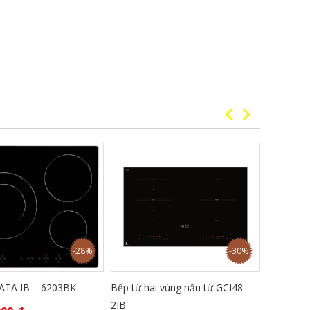
-28%
-30%
ATA IB – 6203BK
Bếp từ hai vùng nấu từ GCI48-
BẾP TỪ D
2IB