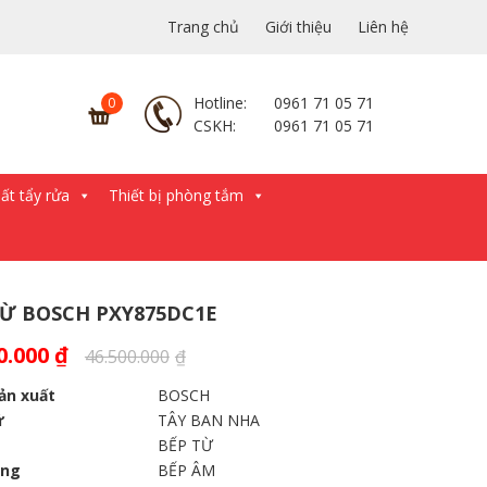
Trang chủ
Giới thiệu
Liên hệ
Hotline:
0961 71 05 71
CSKH:
0961 71 05 71
́t tẩy rửa
Thiết bị phòng tắm
TỪ BOSCH PXY875DC1E
0.000
₫
46.500.000
₫
ản xuất
BOSCH
ứ
TÂY BAN NHA
BẾP TỪ
áng
BẾP ÂM