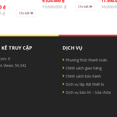
9.520.000
₫
11.500.
13.600.000
₫
16.000.
Chi tiết
0
₫
0
₫
Chi tiết
KÊ TRUY CẬP
DỊCH VỤ
tors:
0
Phương thức thanh toán
ys Views:
50.342
Chính sách giao hàng
Chính sách bảo hành
Dịch vụ lắp đặt thiết bị
Dịch vụ bảo trì – Sửa chữa