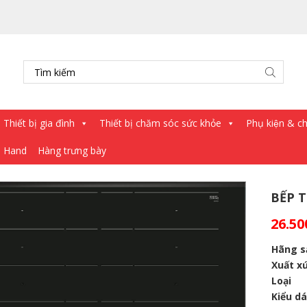
Thiết bị gia đình
Thiết bị chăm sóc sức khỏe
Phụ kiện & châ
d Hand
Hàng trưng bày
BẾP 
26.50
Hãng s
Xuất x
Loại
Kiểu d