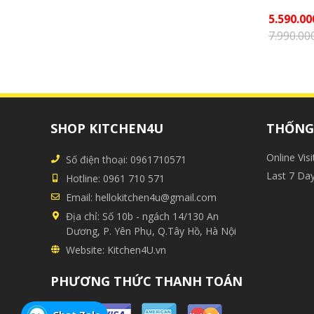
00
₫
8.610.000
₫
00
₫
12.300.000
₫
Chi tiết
Chi tiết
5.590.00
7.990.00
SHOP KITCHEN4U
THỐNG 
Online Visi
Số điện thoại:
0961710571
Last 7 Da
Hotline:
0961 710 571
Email:
hellokitchen4u@gmail.com
Địa chỉ:
Số 10b - ngách 14/130 An
Dương, P. Yên Phụ, Q.Tây Hồ, Hà Nội
Website:
Kitchen4U.vn
PHƯƠNG THỨC THANH TOÁN