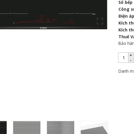
Số bếp
Công s
Điện áp
Kích t
Kích t
Thuế V
Bảo hà
Danh m