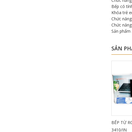
Chức năng 
Bếp có tín
Khóa trẻ 
Chức năng 
Chức năng 
Sản phẩm
SẢN PH
-41%
-30%
ESTIK ES – 721DKI
Bếp 1 từ – 1 hồng ngoại GCI42-1I
BẾP TỪ 
3410/IN