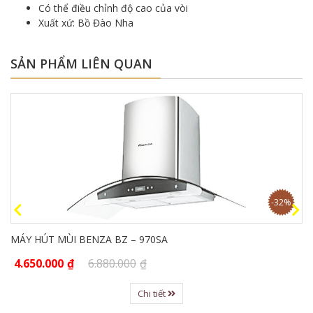
Có thể điều chỉnh độ cao của vòi
Xuất xứ: Bồ Đào Nha
SẢN PHẨM LIÊN QUAN
-32%
MÁY HÚT MÙI BENZA BZ – 970SA
4.650.000
₫
6.880.000
₫
Chi tiết