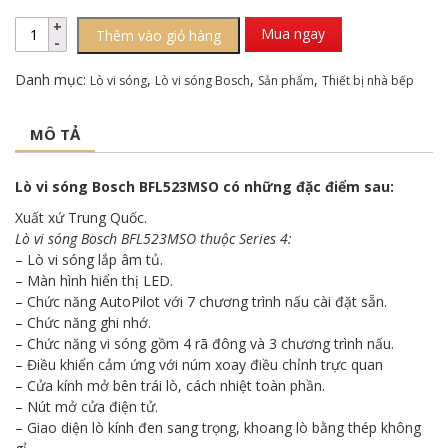
Mua ngay
Thêm vào giỏ hàng
Danh mục:
,
,
,
Lò vi sóng
Lò vi sóng Bosch
Sản phẩm
Thiết bị nhà bếp
MÔ TẢ
Lò vi sóng Bosch BFL523MSO có những đặc điểm sau:
Xuất xứ Trung Quốc.
Lò vi sóng Bosch
BFL523MSO thuộc Series 4:
– Lò vi sóng lắp âm tủ.
– Màn hình hiển thị LED.
– Chức năng AutoPilot với 7 chương trình nấu cài đặt sẵn.
– Chức năng ghi nhớ.
– Chức năng vi sóng gồm 4 rã đông và 3 chương trình nấu.
– Điều khiển cảm ứng với núm xoay điều chỉnh trực quan
– Cửa kính mở bên trái lò, cách nhiệt toàn phần.
– Nút mở cửa điện tử.
– Giao diện lò kính đen sang trọng, khoang lò bằng thép không