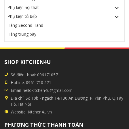
Phụ kiện nội thất
Phụ kiện tủ bếp
Hàng Second Hand
Hàng trưng bày
SHOP KITCHEN4U
Số điện thoại:
0961710571
Hotline:
0961 710 571
Email:
hellokitchen4u@gmail.com
Địa chỉ:
Số 10b - ngách 14/130 An Dương, P. Yên Phụ, Q.Tây
Hồ, Hà Nội
Website:
Kitchen4U.vn
PHƯƠNG THỨC THANH TOÁN