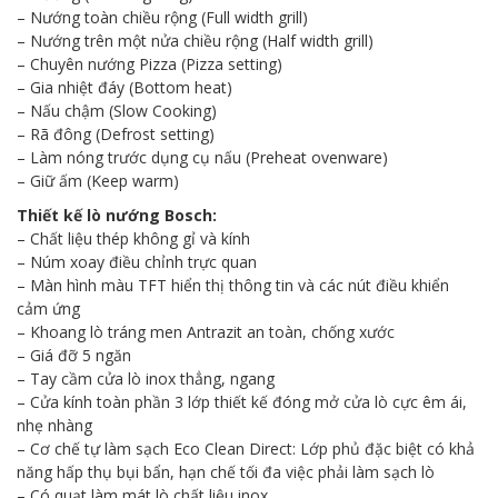
– Nướng toàn chiều rộng (Full width grill)
– Nướng trên một nửa chiều rộng (Half width grill)
– Chuyên nướng Pizza (Pizza setting)
– Gia nhiệt đáy (Bottom heat)
– Nấu chậm (Slow Cooking)
– Rã đông (Defrost setting)
– Làm nóng trước dụng cụ nấu (Preheat ovenware)
– Giữ ấm (Keep warm)
Thiết kế
lò nướng Bosch
:
– Chất liệu thép không gỉ và kính
– Núm xoay điều chỉnh trực quan
– Màn hình màu TFT hiển thị thông tin và các nút điều khiển
cảm ứng
– Khoang lò tráng men Antrazit an toàn, chống xước
– Giá đỡ 5 ngăn
– Tay cầm cửa lò inox thẳng, ngang
– Cửa kính toàn phần 3 lớp thiết kế đóng mở cửa lò cực êm ái,
nhẹ nhàng
– Cơ chế tự làm sạch Eco Clean Direct: Lớp phủ đặc biệt có khả
năng hấp thụ bụi bẩn, hạn chế tối đa việc phải làm sạch lò
– Có quạt làm mát lò chất liệu inox