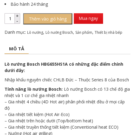
Bảo hành 24 tháng
Mua ngay
Thêm vào giỏ hàng
Danh mục:
,
,
,
Lò nướng
Lò nướng Bosch
Sản phẩm
Thiết bị nhà bếp
MÔ TẢ
Lò nướng Bosch HBG655HS1A có những đặc điểm chính
dưới đây:
Nhập khẩu nguyên chiếc CHLB Đức – Thuộc Series 8 của Bosch
Tính năng lò nướng Bosch:
Lò nướng Bosch có 13 chế độ gia
nhiệt và 1 cơ chế gia nhiệt nhanh
– Gia nhiệt 4 chiều (4D Hot air) phân phối nhiệt đều ở mọi cấp
độ
– Gia nhiệt tiết kiệm (Hot Air-Eco)
– Gia nhiệt trên hoặc dưới (Top/bottom heat)
– Gia nhiệt truyền thống tiết kiệm (Conventional heat ECO)
– Nướng (Hot air grilling)