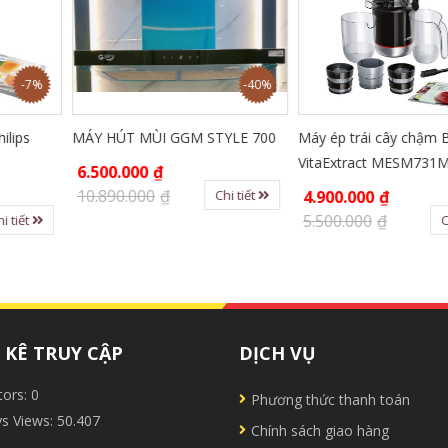
-40%
-11%
MÙI GGM STYLE 700
Máy ép trái cây chậm Bosch
NỒI CHI
VitaExtract MESM731M
PHILIPS 
0
₫
00
₫
Chi tiết
4.900.000
₫
7.150.0
5.500.000
₫
9.250.0
Chi tiết
KÊ TRUY CẬP
DỊCH VỤ
tors:
0
Phương thức thanh toán
ys Views:
50.407
Chính sách giao hàng