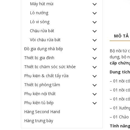
Máy hút mùi
Lò nướng
Lò vi sóng
Chậu rửa bát
MÔ TẢ
Vòi chậu rửa bát
Đồ gia dụng nhà bếp
Bộ nồi từ
dụng, bộ n
Thiết bị gia đình
cấp chứn
Thiết bị chăm sóc sức khỏe
Dung tích
Phụ kiện & chất tẩy rửa
– 01 nồi c
Thiết bị phòng tắm
– 01 nồi c
Phụ kiện nội thất
– 01 nồi c
Phụ kiện tủ bếp
– 01 Xưởng
Hàng Second Hand
– 01 Chảo
Hàng trưng bày
Tính năng