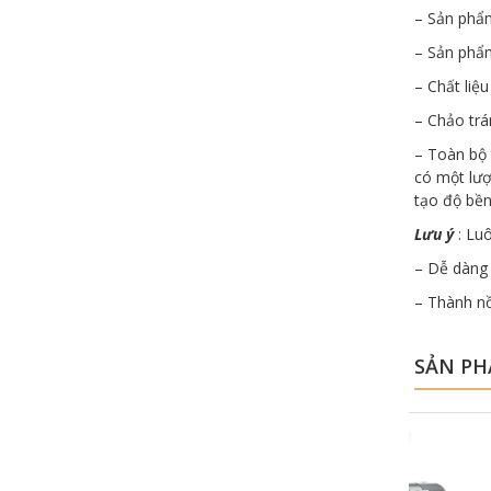
– Sản phẩm
– Sản phẩm
– Chất liệ
– Chảo trá
– Toàn bộ 
có một lượ
tạo độ bề
Lưu ý
: Lu
– Dễ dàng v
– Thành nồ
SẢN PH