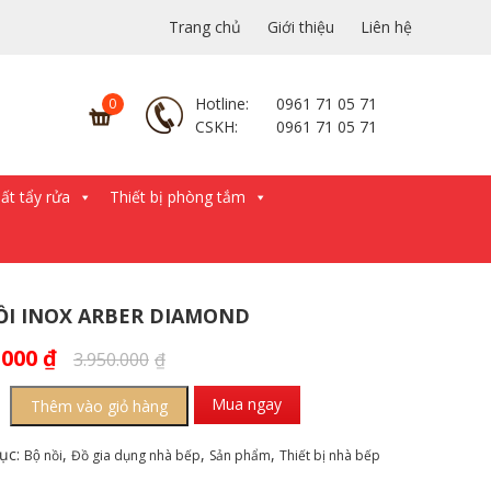
Trang chủ
Giới thiệu
Liên hệ
Hotline:
0961 71 05 71
CSKH:
0961 71 05 71
́t tẩy rửa
Thiết bị phòng tắm
ỒI INOX ARBER DIAMOND
.000
₫
3.950.000
₫
Mua ngay
Thêm vào giỏ hàng
ục:
,
,
,
Bộ nồi
Đồ gia dụng nhà bếp
Sản phẩm
Thiết bị nhà bếp