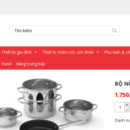
Thiết bị gia đình
Thiết bị chăm sóc sức khỏe
Phụ kiện & châ
d Hand
Hàng trưng bày
BỘ N
1.750
Danh m