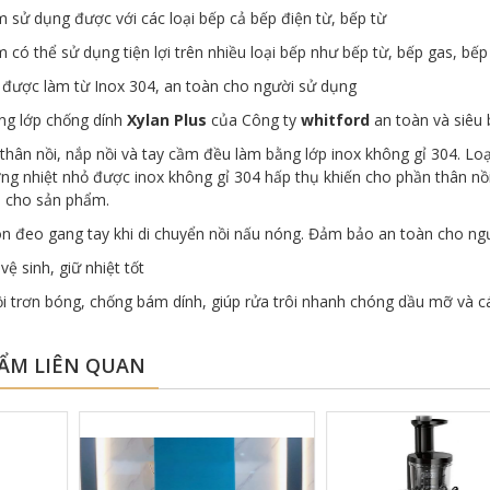
 sử dụng được với các loại bếp cả bếp điện từ, bếp từ
 có thể sử dụng tiện lợi trên nhiều loại bếp như bếp từ, bếp gas, bế
u được làm từ Inox 304, an toàn cho người sử dụng
ng lớp chống dính
Xylan
Plus
của Công ty
whitford
an toàn và siêu
thân nồi, nắp nồi và tay cầm đều làm bằng lớp inox không gỉ 304. Loạ
ng nhiệt nhỏ được inox không gỉ 304 hấp thụ khiến cho phần thân n
n cho sản phẩm.
ôn đeo gang tay khi di chuyển nồi nấu nóng. Đảm bảo an toàn cho ng
ệ sinh, giữ nhiệt tốt
i trơn bóng, chống bám dính, giúp rửa trôi nhanh chóng dầu mỡ và cá
ẨM LIÊN QUAN