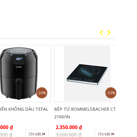
-20%
-33%
ÊN KHÔNG DẦU TEFAL
BẾP TỪ ROMMELSBACHER CT
Máy ép tr
2100/IN
HR1945/
00
₫
2.350.000
₫
6.500.0
00
₫
3.500.000
₫
7.000.0
Chi tiết
Chi tiết