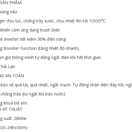
 SẲN PHẨM
 vùng nấu
ger chịu lực, chống trầy xước, chịu nhiệt lên tới 1OOO°C.
 khiển cảm ứng dạng trượt Slide
ệ Inverter tiết kiệm 30% điện năng
g Booster Function (tăng nhiệt độ nhanh).
ẹn giờ thông minh tự động ngắt điện khi hết thời gian
 Thái Lan
NG AN TOÀN
 bảo vệ quá tải, quá nhiệt, ngắt mạch. Tự động nhận diện đáy nồi, ngắ
 chống trào (tự ngắt khi trào nước)
g khoá trẻ em
 KỸ THUẬT
g suất: 2800w
 220-240v/50Hz