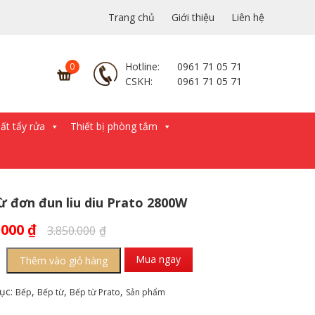
Trang chủ
Giới thiệu
Liên hệ
Hotline:
0961 71 05 71
CSKH:
0961 71 05 71
́t tẩy rửa
Thiết bị phòng tắm
ừ đơn đun liu diu Prato 2800W
.000
₫
3.850.000
₫
Mua ngay
Thêm vào giỏ hàng
ục:
,
,
,
Bếp
Bếp từ
Bếp từ Prato
Sản phẩm