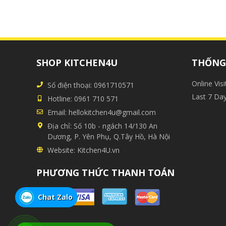
SHOP KITCHEN4U
THỐNG 
Online Visi
Số điện thoại:
0961710571
Last 7 Da
Hotline:
0961 710 571
Email:
hellokitchen4u@gmail.com
Địa chỉ:
Số 10b - ngách 14/130 An
Dương, P. Yên Phụ, Q.Tây Hồ, Hà Nội
Website:
Kitchen4U.vn
PHƯƠNG THỨC THANH TOÁN
Chat Zalo