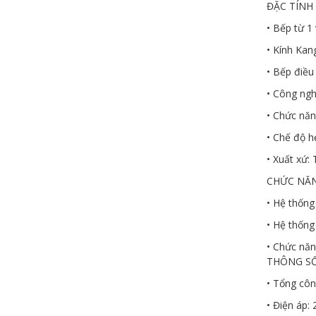
ĐẶC TÍNH
• Bếp từ 1
• Kính Kan
• Bếp điều
• Công ngh
• Chức năn
• Chế độ h
• Xuất xứ:
CHỨC NĂ
• Hệ thống
• Hệ thống
• Chức năn
THÔNG SỔ
• Tổng côn
• Điện áp: