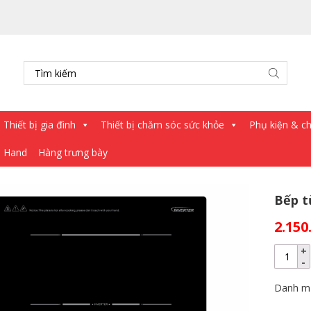
Thiết bị gia đình
Thiết bị chăm sóc sức khỏe
Phụ kiện & châ
d Hand
Hàng trưng bày
Bếp t
2.150
Danh m