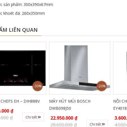
ước sản phẩm: 300x390x67mm
ước khoét đá: 260x350mm
ẨM LIÊN QUAN
-30%
-20%
EFS EH – DIH888V
MÁY HÚT MÙI BOSCH
NỒI CHI
DWB098J50
EY4018
00
₫
00
₫
Chi tiết
22.950.000
₫
3.600.0
28.600.000
₫
4.500.0
Chi tiết