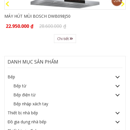
-20%
BẾP TỪ BOSCH PID775DC1E
17.500.000
₫
23.580.000
₫
Chi tiết
DANH MỤC SẢN PHẨM
Bếp
Bếp từ
Bếp điện từ
Bếp nhập xách tay
Thiết bị nhà bếp
Đồ gia dụng nhà bếp