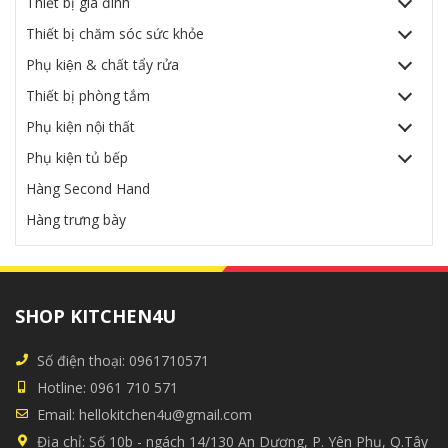
Thiết bị gia đình
Thiết bị chăm sóc sức khỏe
Phụ kiện & chất tẩy rửa
Thiết bị phòng tắm
Phụ kiện nội thất
Phụ kiện tủ bếp
Hàng Second Hand
Hàng trưng bày
SHOP KITCHEN4U
Số điện thoại:
0961710571
Hotline:
0961 710 571
Email:
hellokitchen4u@gmail.com
Địa chỉ:
Số 10b - ngách 14/130 An Dương, P. Yên Phụ, Q.Tây