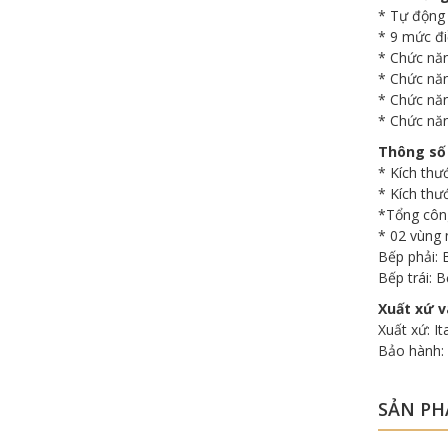
* Tự động 
* 9 mức đi
* Chức năn
* Chức năn
* Chức nă
* Chức năn
Thông số
* Kích thư
* Kích thư
*Tổng công
* 02 vùng 
Bếp phải: 
Bếp trái: B
Xuất xứ v
Xuất xứ: It
Bảo hành:
SẢN PH