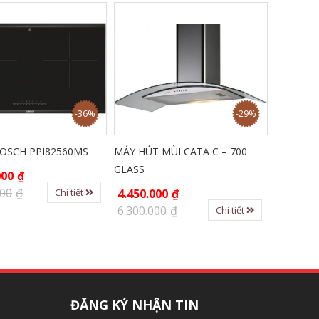
-36%
-29%
BOSCH PPI82560MS
MÁY HÚT MÙI CATA C – 700
Máy ép tr
GLASS
HR1945/
000
₫
000
₫
Chi tiết
4.450.000
₫
6.500.0
6.300.000
₫
7.000.0
Chi tiết
ĐĂNG KÝ NHẬN TIN