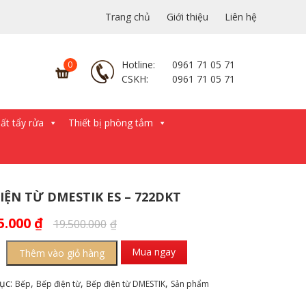
Trang chủ
Giới thiệu
Liên hệ
Hotline:
0961 71 05 71
CSKH:
0961 71 05 71
́t tẩy rửa
Thiết bị phòng tắm
IỆN TỪ DMESTIK ES – 722DKT
5.000
₫
19.500.000
₫
Mua ngay
Thêm vào giỏ hàng
ục:
,
,
,
Bếp
Bếp điện từ
Bếp điện từ DMESTIK
Sản phẩm