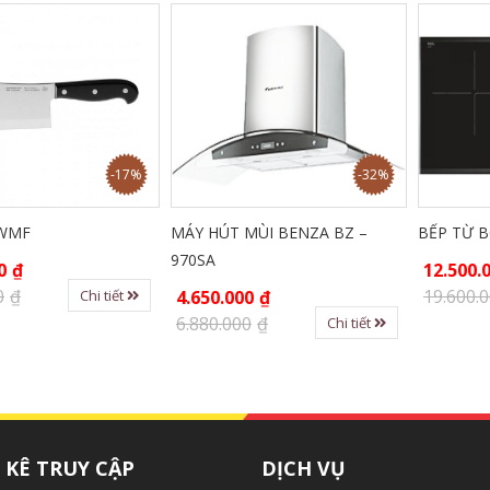
-17%
-32%
 WMF
MÁY HÚT MÙI BENZA BZ –
BẾP TỪ 
970SA
0
₫
12.500.
0
₫
19.600.
Chi tiết
4.650.000
₫
6.880.000
₫
Chi tiết
KÊ TRUY CẬP
DỊCH VỤ