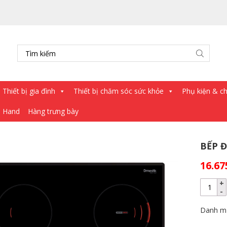
Thiết bị gia đình
Thiết bị chăm sóc sức khỏe
Phụ kiện & châ
d Hand
Hàng trưng bày
BẾP Đ
16.67
Danh m