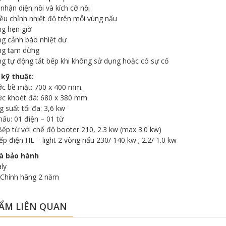
nhận diện nồi và kích cỡ nồi
ều chỉnh nhiệt độ trên mỗi vùng nấu
g hẹn giờ
g cảnh báo nhiệt dư
ng tạm dừng
g tự động tắt bếp khi không sử dụng hoặc có sự cố
 kỹ thuật:
ớc bề mặt: 700 x 400 mm.
ớc khoét đá: 680 x 380 mm
 suất tối đa: 3,6 kw
nấu: 01 điện – 01 từ
Bếp từ với chế độ booter 210, 2.3 kw (max 3.0 kw)
ếp điện HL – light 2 vòng nấu 230/ 140 kw ; 2.2/ 1.0 kw
à bảo hành
aly
 Chính hãng 2 năm
ẨM LIÊN QUAN