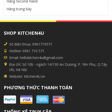
Hàng Second Hand
Hàng trưng bày
SHOP KITCHEN4U
Số điện thoại:
0961710571
Hotline:
0961 710 571
Email:
hellokitchen4u@gmail.com
Địa chỉ:
Số 10b - ngách 14/130 An Dương, P. Yên Phụ, Q.Tây
Hồ, Hà Nội
Website:
Kitchen4U.vn
PHƯƠNG THỨC THANH TOÁN
THỐNG KÊ TRUY CẬP