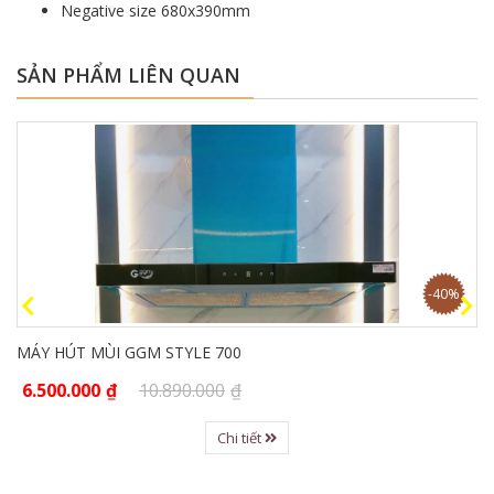
Negative size 680x390mm
SẢN PHẨM LIÊN QUAN
-40%
MÁY HÚT MÙI GGM STYLE 700
6.500.000
₫
10.890.000
₫
Chi tiết