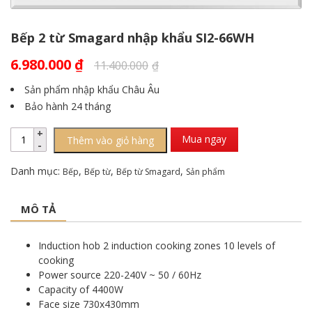
Bếp 2 từ Smagard nhập khẩu SI2-66WH
6.980.000
₫
11.400.000
₫
Sản phẩm nhập khẩu Châu Âu
Bảo hành 24 tháng
Mua ngay
Thêm vào giỏ hàng
Danh mục:
,
,
,
Bếp
Bếp từ
Bếp từ Smagard
Sản phẩm
MÔ TẢ
Induction hob 2 induction cooking zones 10 levels of
cooking
Power source 220-240V ~ 50 / 60Hz
Capacity of 4400W
Face size 730x430mm