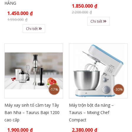
HÃNG
1.850.000
₫
2.200.000
₫
1.450.000
₫
1.550.000
₫
Chi tiết
Chi tiết
-17%
-30%
Máy xay sinh tố cầm tay Tây
Máy trộn bột đa năng –
Ban Nha – Taurus Bapi 1200
Taurus – Mixing Chef
cao cấp
Compact
1.900.000
₫
2.380.000
₫