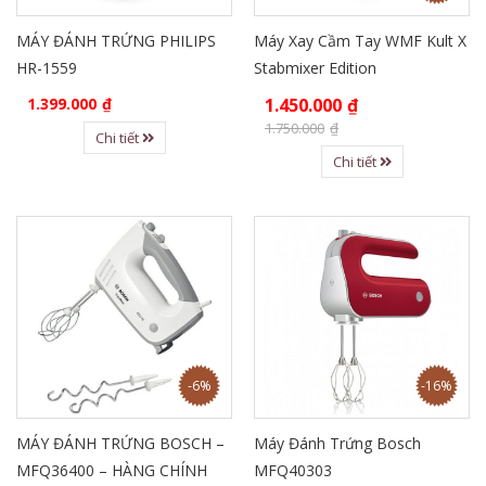
MÁY ĐÁNH TRỨNG PHILIPS
Máy Xay Cầm Tay WMF Kult X
HR-1559
Stabmixer Edition
1.399.000
₫
1.450.000
₫
1.750.000
₫
Chi tiết
Chi tiết
-6%
-16%
MÁY ĐÁNH TRỨNG BOSCH –
Máy Đánh Trứng Bosch
MFQ36400 – HÀNG CHÍNH
MFQ40303